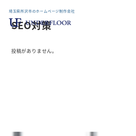
メ
埼玉県所沢市のホームページ制作会社
イ
SEO対策
ン
コ
ン
テ
投稿がありません。
ン
ツ
へ
移
動