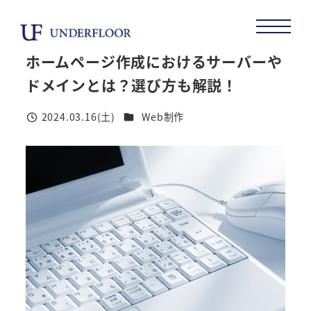
メ
イ
ン
ホームページ作成におけるサーバーや
コ
ドメインとは？選び方も解説！
ン
テ
カテゴリー
2024.03.16(土)
Web制作
投稿日
ン
ツ
へ
移
動