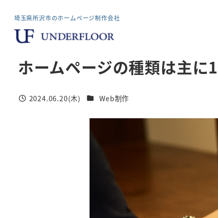
メ
埼玉県所沢市のホームページ制作会社
イ
ン
コ
ホームページの種類は主に
ン
テ
ン
カテゴリー
2024.06.20(木)
Web制作
投稿日
ツ
へ
移
動