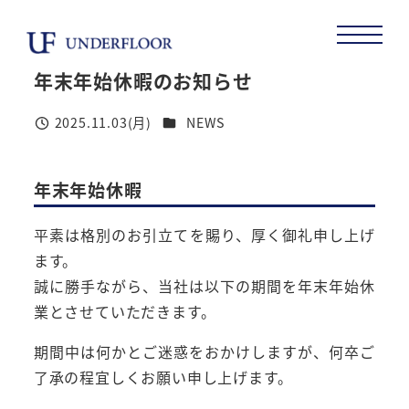
メ
イ
ン
年末年始休暇のお知らせ
コ
ン
カテゴリー
2025.11.03(月)
NEWS
投稿日
テ
ン
年末年始休暇
ツ
へ
平素は格別のお引立てを賜り、厚く御礼申し上げ
移
ます。
動
誠に勝手ながら、当社は以下の期間を年末年始休
業とさせていただきます。
期間中は何かとご迷惑をおかけしますが、何卒ご
了承の程宜しくお願い申し上げます。